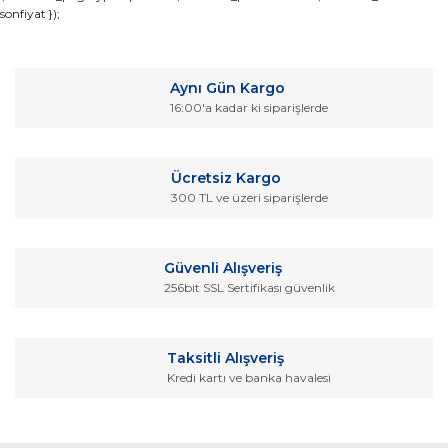
sonfiyat });
konularda yetersiz gördüğünüz noktaları öneri formunu
Bu ürüne ilk yorumu siz yapın!
kullanarak tarafımıza iletebilirsiniz.
Görüş ve önerileriniz için teşekkür ederiz.
Yorum Yaz
Aynı Gün Kargo
Ürün resmi kalitesiz, bozuk veya görüntülenemiyor.
16:00'a kadar ki siparişlerde
Ürün açıklamasında eksik bilgiler bulunuyor.
Ürün bilgilerinde hatalar bulunuyor.
Ücretsiz Kargo
Ürün fiyatı diğer sitelerden daha pahalı.
300 TL ve üzeri siparişlerde
Bu ürüne benzer farklı alternatifler olmalı.
Güvenli Alışveriş
256bit SSL Sertifikası güvenlik
Gönder
Taksitli Alışveriş
Kredi kartı ve banka havalesi