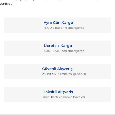
sonfiyat });
konularda yetersiz gördüğünüz noktaları öneri formunu
Bu ürüne ilk yorumu siz yapın!
kullanarak tarafımıza iletebilirsiniz.
Görüş ve önerileriniz için teşekkür ederiz.
Yorum Yaz
Aynı Gün Kargo
Ürün resmi kalitesiz, bozuk veya görüntülenemiyor.
16:00'a kadar ki siparişlerde
Ürün açıklamasında eksik bilgiler bulunuyor.
Ürün bilgilerinde hatalar bulunuyor.
Ücretsiz Kargo
Ürün fiyatı diğer sitelerden daha pahalı.
300 TL ve üzeri siparişlerde
Bu ürüne benzer farklı alternatifler olmalı.
Güvenli Alışveriş
256bit SSL Sertifikası güvenlik
Gönder
Taksitli Alışveriş
Kredi kartı ve banka havalesi