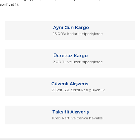
sonfiyat });
konularda yetersiz gördüğünüz noktaları öneri formunu
Bu ürüne ilk yorumu siz yapın!
kullanarak tarafımıza iletebilirsiniz.
Görüş ve önerileriniz için teşekkür ederiz.
Yorum Yaz
Aynı Gün Kargo
Ürün resmi kalitesiz, bozuk veya görüntülenemiyor.
16:00'a kadar ki siparişlerde
Ürün açıklamasında eksik bilgiler bulunuyor.
Ürün bilgilerinde hatalar bulunuyor.
Ücretsiz Kargo
Ürün fiyatı diğer sitelerden daha pahalı.
300 TL ve üzeri siparişlerde
Bu ürüne benzer farklı alternatifler olmalı.
Güvenli Alışveriş
256bit SSL Sertifikası güvenlik
Gönder
Taksitli Alışveriş
Kredi kartı ve banka havalesi