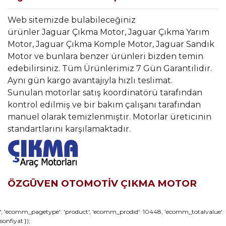
Web sitemizde bulabileceğiniz
ürünler Jaguar Çıkma Motor, Jaguar Çıkma Yarım
Motor, Jaguar Çıkma Komple Motor, Jaguar Sandık
Motor ve bunlara benzer ürünleri bizden temin
edebilirsiniz. Tüm Ürünlerimiz 7 Gün Garantilidir.
Aynı gün kargo avantajıyla hızlı teslimat.
Sunulan motorlar satış koordinatörü tarafından
kontrol edilmiş ve bir bakım çalışanı tarafından
manuel olarak temizlenmiştir. Motorlar üreticinin
standartlarını karşılamaktadır.
ÖZGÜVEN OTOMOTİV ÇIKMA MOTOR
Bu ürünün fiyat bilgisi, resim, ürün açıklamalarında ve diğer
', 'ecomm_pagetype': 'product', 'ecomm_prodid': 10448, 'ecomm_totalvalue':
sonfiyat });
konularda yetersiz gördüğünüz noktaları öneri formunu