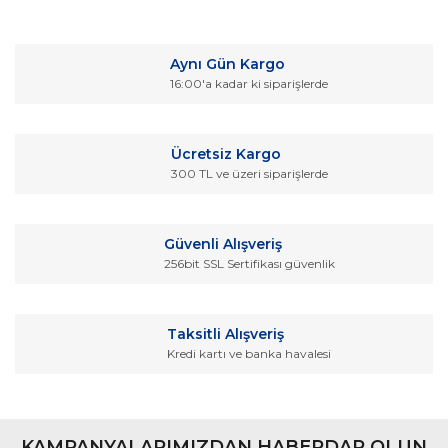
Bu ürüne ilk yorumu siz yapın!
kullanarak tarafımıza iletebilirsiniz.
Görüş ve önerileriniz için teşekkür ederiz.
Yorum Yaz
Aynı Gün Kargo
Ürün resmi kalitesiz, bozuk veya görüntülenemiyor.
16:00'a kadar ki siparişlerde
Ürün açıklamasında eksik bilgiler bulunuyor.
Ürün bilgilerinde hatalar bulunuyor.
Ücretsiz Kargo
Ürün fiyatı diğer sitelerden daha pahalı.
300 TL ve üzeri siparişlerde
Bu ürüne benzer farklı alternatifler olmalı.
Güvenli Alışveriş
256bit SSL Sertifikası güvenlik
Gönder
Taksitli Alışveriş
Kredi kartı ve banka havalesi
KAMPANYALARIMIZDAN HABERDAR OLUN