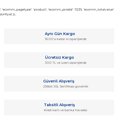
Bu ürünün fiyat bilgisi, resim, ürün açıklamalarında ve diğer
', 'ecomm_pagetype': 'product', 'ecomm_prodid': 11235, 'ecomm_totalvalue':
sonfiyat });
konularda yetersiz gördüğünüz noktaları öneri formunu
Bu ürüne ilk yorumu siz yapın!
kullanarak tarafımıza iletebilirsiniz.
Görüş ve önerileriniz için teşekkür ederiz.
Yorum Yaz
Aynı Gün Kargo
Ürün resmi kalitesiz, bozuk veya görüntülenemiyor.
16:00'a kadar ki siparişlerde
Ürün açıklamasında eksik bilgiler bulunuyor.
Ürün bilgilerinde hatalar bulunuyor.
Ücretsiz Kargo
Ürün fiyatı diğer sitelerden daha pahalı.
300 TL ve üzeri siparişlerde
Bu ürüne benzer farklı alternatifler olmalı.
Güvenli Alışveriş
256bit SSL Sertifikası güvenlik
Gönder
Taksitli Alışveriş
Kredi kartı ve banka havalesi