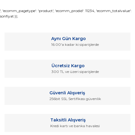
Bu ürünün fiyat bilgisi, resim, ürün açıklamalarında ve diğer
', 'ecomm_pagetype': 'product', 'ecomm_prodid': 11234, 'ecomm_totalvalue':
sonfiyat });
konularda yetersiz gördüğünüz noktaları öneri formunu
Bu ürüne ilk yorumu siz yapın!
kullanarak tarafımıza iletebilirsiniz.
Görüş ve önerileriniz için teşekkür ederiz.
Yorum Yaz
Aynı Gün Kargo
Ürün resmi kalitesiz, bozuk veya görüntülenemiyor.
16:00'a kadar ki siparişlerde
Ürün açıklamasında eksik bilgiler bulunuyor.
Ürün bilgilerinde hatalar bulunuyor.
Ücretsiz Kargo
Ürün fiyatı diğer sitelerden daha pahalı.
300 TL ve üzeri siparişlerde
Bu ürüne benzer farklı alternatifler olmalı.
Güvenli Alışveriş
256bit SSL Sertifikası güvenlik
Gönder
Taksitli Alışveriş
Kredi kartı ve banka havalesi