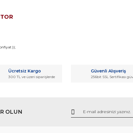
OTOR
da ve diğer konularda yetersiz gördüğünüz noktaları öneri formunu kullana
nfiyat });
Bu ürüne ilk yorumu siz yapın!
r.
Ücretsiz Kargo
Güvenli Alışveriş
Yorum Yaz
300 TL ve üzeri siparişlerde
256bit SSL Sertifikası gü
R OLUN