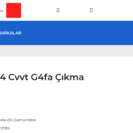
MARKALAR
.4 Cvvt G4fa Çıkma
dai i30 Çıkma Motor
YZ789