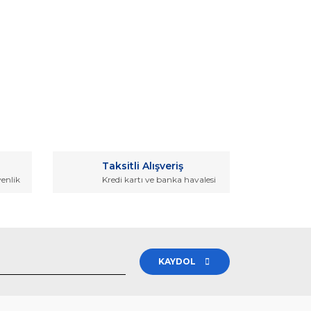
rak tarafımıza iletebilirsiniz.
Taksitli Alışveriş
venlik
Kredi kartı ve banka havalesi
KAYDOL