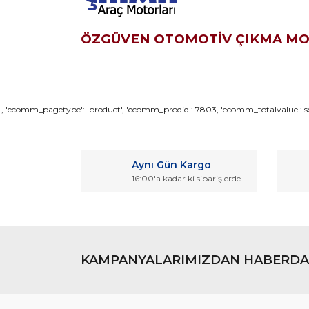
ÖZGÜVEN OTOMOTİV ÇIKMA M
Bu ürünün fiyat bilgisi, resim, ürün açıklamaların
', 'ecomm_pagetype': 'product', 'ecomm_prodid': 7803, 'ecomm_totalvalue': so
Görüş ve önerileriniz için teşekkür ederiz.
Ürün resmi kalitesiz, bozuk veya görüntülenemiyo
Aynı Gün Kargo
Ürün açıklamasında eksik bilgiler bulunuyor.
16:00'a kadar ki siparişlerde
Ürün bilgilerinde hatalar bulunuyor.
Ürün fiyatı diğer sitelerden daha pahalı.
Bu ürüne benzer farklı alternatifler olmalı.
KAMPANYALARIMIZDAN HABERDA