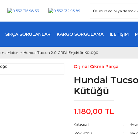
SIKÇA SORULANLAR
KARGO SORGULAMA
İLETİŞİM
kma Motor
Hundai Tucson 2.0 CRDİ Enjektör Kütüğü
Orjinal Çıkma Parça
Hundai Tucso
Kütüğü
1.180,00 TL
Kategori
Hyun
Stok Kodu
MRW