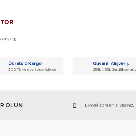
OTOR
da ve diğer konularda yetersiz gördüğünüz noktaları öneri formunu kullana
nfiyat });
Bu ürüne ilk yorumu siz yapın!
r.
Ücretsiz Kargo
Güvenli Alışveriş
Yorum Yaz
300 TL ve üzeri siparişlerde
256bit SSL Sertifikası gü
R OLUN
Gönder