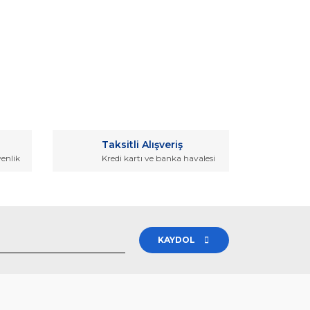
rak tarafımıza iletebilirsiniz.
Taksitli Alışveriş
venlik
Kredi kartı ve banka havalesi
KAYDOL