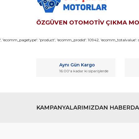
ÖZGÜVEN OTOMOTİV ÇIKMA M
Bu ürünün fiyat bilgisi, resim, ürün açıklamaların
', 'ecomm_pagetype': 'product', 'ecomm_prodid': 10942, 'ecomm_totalvalue': so
Görüş ve önerileriniz için teşekkür ederiz.
Ürün resmi kalitesiz, bozuk veya görüntülenemiyo
Aynı Gün Kargo
Ürün açıklamasında eksik bilgiler bulunuyor.
16:00'a kadar ki siparişlerde
Ürün bilgilerinde hatalar bulunuyor.
Ürün fiyatı diğer sitelerden daha pahalı.
Bu ürüne benzer farklı alternatifler olmalı.
KAMPANYALARIMIZDAN HABERDA