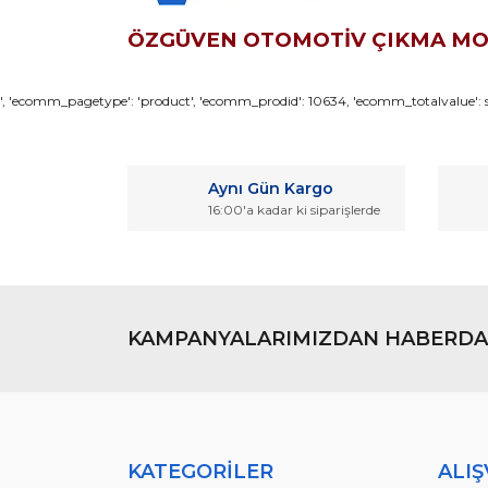
ÖZGÜVEN OTOMOTİV ÇIKMA M
Bu ürünün fiyat bilgisi, resim, ürün açıklamaların
', 'ecomm_pagetype': 'product', 'ecomm_prodid': 10634, 'ecomm_totalvalue': so
Görüş ve önerileriniz için teşekkür ederiz.
Ürün resmi kalitesiz, bozuk veya görüntülenemiyo
Aynı Gün Kargo
Ürün açıklamasında eksik bilgiler bulunuyor.
16:00'a kadar ki siparişlerde
Ürün bilgilerinde hatalar bulunuyor.
Ürün fiyatı diğer sitelerden daha pahalı.
Bu ürüne benzer farklı alternatifler olmalı.
KAMPANYALARIMIZDAN HABERDA
KATEGORİLER
ALIŞ