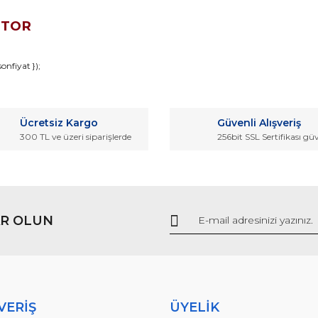
OTOR
da ve diğer konularda yetersiz gördüğünüz noktaları öneri formunu kullana
nfiyat });
Bu ürüne ilk yorumu siz yapın!
r.
Ücretsiz Kargo
Güvenli Alışveriş
Yorum Yaz
300 TL ve üzeri siparişlerde
256bit SSL Sertifikası gü
R OLUN
Gönder
VERİŞ
ÜYELİK