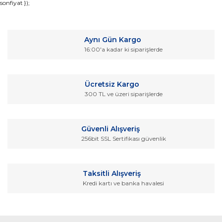
sonfiyat });
konularda yetersiz gördüğünüz noktaları öneri formunu
Bu ürüne ilk yorumu siz yapın!
kullanarak tarafımıza iletebilirsiniz.
Görüş ve önerileriniz için teşekkür ederiz.
Yorum Yaz
Aynı Gün Kargo
Ürün resmi kalitesiz, bozuk veya görüntülenemiyor.
16:00'a kadar ki siparişlerde
Ürün açıklamasında eksik bilgiler bulunuyor.
Ürün bilgilerinde hatalar bulunuyor.
Ücretsiz Kargo
Ürün fiyatı diğer sitelerden daha pahalı.
300 TL ve üzeri siparişlerde
Bu ürüne benzer farklı alternatifler olmalı.
Güvenli Alışveriş
256bit SSL Sertifikası güvenlik
Gönder
Taksitli Alışveriş
Kredi kartı ve banka havalesi