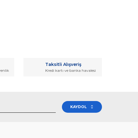
rak tarafımıza iletebilirsiniz.
Taksitli Alışveriş
venlik
Kredi kartı ve banka havalesi
KAYDOL