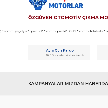
ÖZGÜVEN OTOMOTİV ÇIKMA M
Bu ürünün fiyat bilgisi, resim, ürün açıklamaların
', 'ecomm_pagetype': 'product', 'ecomm_prodid': 10619, 'ecomm_totalvalue': so
Görüş ve önerileriniz için teşekkür ederiz.
Ürün resmi kalitesiz, bozuk veya görüntülenemiyo
Aynı Gün Kargo
Ürün açıklamasında eksik bilgiler bulunuyor.
16:00'a kadar ki siparişlerde
Ürün bilgilerinde hatalar bulunuyor.
Ürün fiyatı diğer sitelerden daha pahalı.
Bu ürüne benzer farklı alternatifler olmalı.
KAMPANYALARIMIZDAN HABERDA