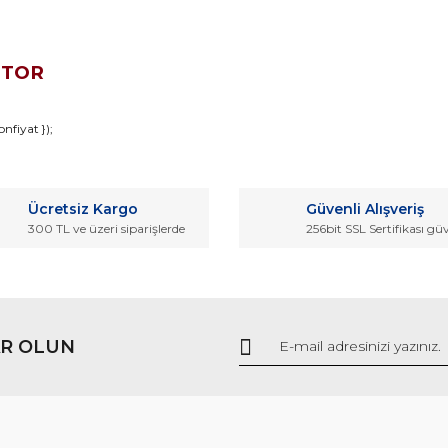
OTOR
da ve diğer konularda yetersiz gördüğünüz noktaları öneri formunu kullana
nfiyat });
Bu ürüne ilk yorumu siz yapın!
r.
Ücretsiz Kargo
Güvenli Alışveriş
Yorum Yaz
300 TL ve üzeri siparişlerde
256bit SSL Sertifikası gü
R OLUN
Gönder