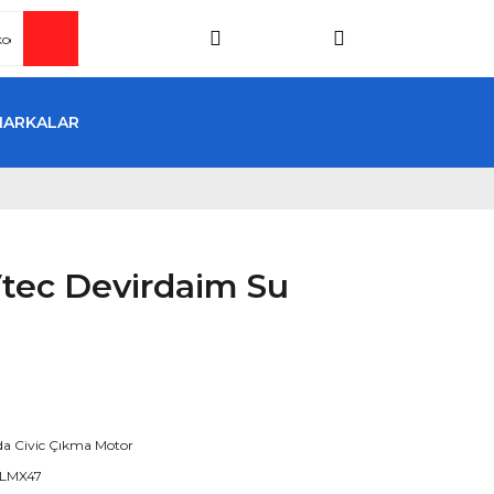
MARKALAR
Vtec Devirdaim Su
a Civic Çıkma Motor
LMX47