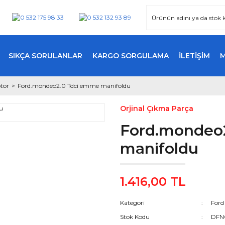
SIKÇA SORULANLAR
KARGO SORGULAMA
İLETİŞİM
tor
Ford.mondeo2.0 Tdci emme manifoldu
Orjinal Çıkma Parça
Ford.mondeo
manifoldu
1.416,00 TL
Kategori
Ford
Stok Kodu
DFN