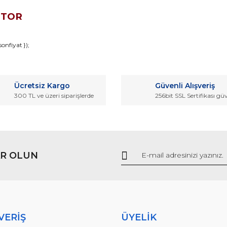
OTOR
da ve diğer konularda yetersiz gördüğünüz noktaları öneri formunu kullana
nfiyat });
Bu ürüne ilk yorumu siz yapın!
r.
Ücretsiz Kargo
Güvenli Alışveriş
Yorum Yaz
300 TL ve üzeri siparişlerde
256bit SSL Sertifikası gü
R OLUN
Gönder
VERİŞ
ÜYELİK