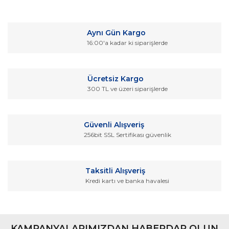
Bu ürüne ilk yorumu siz yapın!
kullanarak tarafımıza iletebilirsiniz.
Görüş ve önerileriniz için teşekkür ederiz.
Yorum Yaz
Aynı Gün Kargo
Ürün resmi kalitesiz, bozuk veya görüntülenemiyor.
16:00'a kadar ki siparişlerde
Ürün açıklamasında eksik bilgiler bulunuyor.
Ürün bilgilerinde hatalar bulunuyor.
Ücretsiz Kargo
Ürün fiyatı diğer sitelerden daha pahalı.
300 TL ve üzeri siparişlerde
Bu ürüne benzer farklı alternatifler olmalı.
Güvenli Alışveriş
256bit SSL Sertifikası güvenlik
Gönder
Taksitli Alışveriş
Kredi kartı ve banka havalesi
KAMPANYALARIMIZDAN HABERDAR OLUN