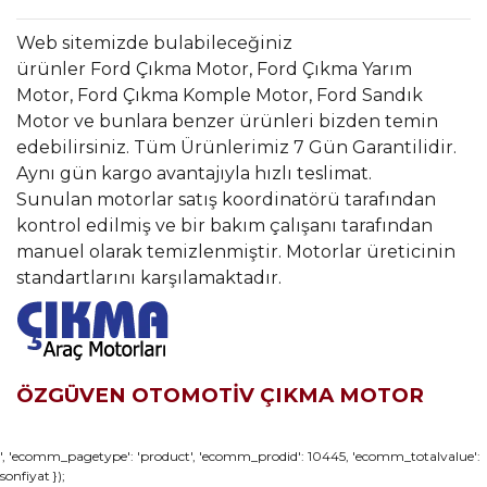
Web sitemizde bulabileceğiniz
ürünler Ford Çıkma Motor, Ford Çıkma Yarım
Motor, Ford Çıkma Komple Motor, Ford Sandık
Motor ve bunlara benzer ürünleri bizden temin
edebilirsiniz. Tüm Ürünlerimiz 7 Gün Garantilidir.
Aynı gün kargo avantajıyla hızlı teslimat.
Sunulan motorlar satış koordinatörü tarafından
kontrol edilmiş ve bir bakım çalışanı tarafından
manuel olarak temizlenmiştir. Motorlar üreticinin
standartlarını karşılamaktadır.
ÖZGÜVEN OTOMOTİV ÇIKMA MOTOR
Bu ürünün fiyat bilgisi, resim, ürün açıklamalarında ve diğer
', 'ecomm_pagetype': 'product', 'ecomm_prodid': 10445, 'ecomm_totalvalue':
sonfiyat });
konularda yetersiz gördüğünüz noktaları öneri formunu