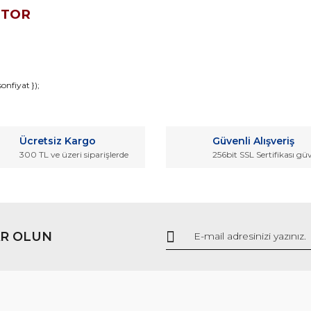
OTOR
da ve diğer konularda yetersiz gördüğünüz noktaları öneri formunu kullana
nfiyat });
Bu ürüne ilk yorumu siz yapın!
r.
Ücretsiz Kargo
Güvenli Alışveriş
Yorum Yaz
300 TL ve üzeri siparişlerde
256bit SSL Sertifikası gü
R OLUN
Gönder