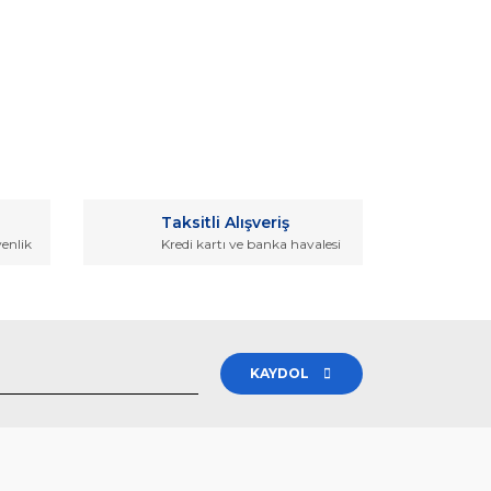
rak tarafımıza iletebilirsiniz.
Taksitli Alışveriş
venlik
Kredi kartı ve banka havalesi
KAYDOL