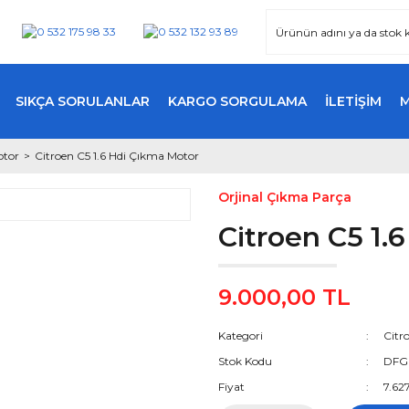
SIKÇA SORULANLAR
KARGO SORGULAMA
İLETİŞİM
otor
Citroen C5 1.6 Hdi Çıkma Motor
Orjinal Çıkma Parça
Citroen C5 1.
9.000,00 TL
Kategori
Citr
Stok Kodu
DFG
Fiyat
7.62