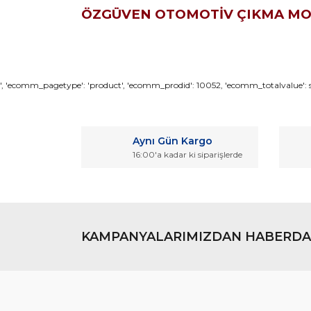
ÖZGÜVEN OTOMOTİV ÇIKMA M
Bu ürünün fiyat bilgisi, resim, ürün açıklamaların
', 'ecomm_pagetype': 'product', 'ecomm_prodid': 10052, 'ecomm_totalvalue': so
Görüş ve önerileriniz için teşekkür ederiz.
Ürün resmi kalitesiz, bozuk veya görüntülenemiyo
Aynı Gün Kargo
Ürün açıklamasında eksik bilgiler bulunuyor.
16:00'a kadar ki siparişlerde
Ürün bilgilerinde hatalar bulunuyor.
Ürün fiyatı diğer sitelerden daha pahalı.
Bu ürüne benzer farklı alternatifler olmalı.
KAMPANYALARIMIZDAN HABERDA