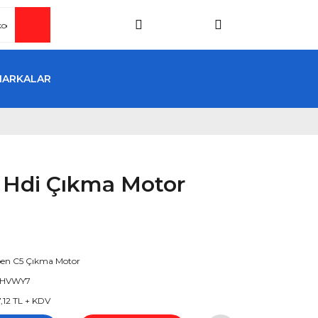
MARKALAR
6 Hdi Çıkma Motor
oen C5 Çıkma Motor
HVWY7
7,12 TL + KDV