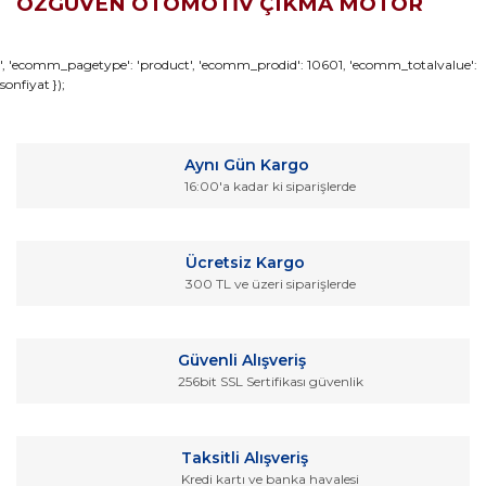
ÖZGÜVEN OTOMOTİV ÇIKMA MOTOR
Bu ürünün fiyat bilgisi, resim, ürün açıklamalarında ve diğer
', 'ecomm_pagetype': 'product', 'ecomm_prodid': 10601, 'ecomm_totalvalue':
sonfiyat });
konularda yetersiz gördüğünüz noktaları öneri formunu
Bu ürüne ilk yorumu siz yapın!
kullanarak tarafımıza iletebilirsiniz.
Görüş ve önerileriniz için teşekkür ederiz.
Yorum Yaz
Aynı Gün Kargo
Ürün resmi kalitesiz, bozuk veya görüntülenemiyor.
16:00'a kadar ki siparişlerde
Ürün açıklamasında eksik bilgiler bulunuyor.
Ürün bilgilerinde hatalar bulunuyor.
Ücretsiz Kargo
Ürün fiyatı diğer sitelerden daha pahalı.
300 TL ve üzeri siparişlerde
Bu ürüne benzer farklı alternatifler olmalı.
Güvenli Alışveriş
256bit SSL Sertifikası güvenlik
Gönder
Taksitli Alışveriş
Kredi kartı ve banka havalesi