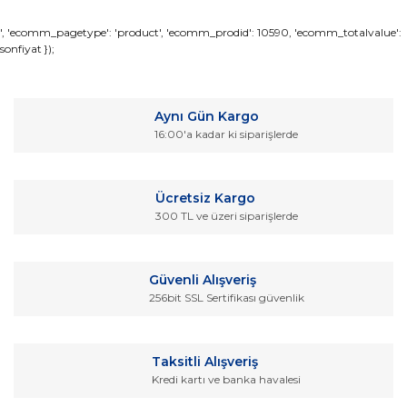
Bu ürünün fiyat bilgisi, resim, ürün açıklamalarında ve diğer
', 'ecomm_pagetype': 'product', 'ecomm_prodid': 10590, 'ecomm_totalvalue':
sonfiyat });
konularda yetersiz gördüğünüz noktaları öneri formunu
Bu ürüne ilk yorumu siz yapın!
kullanarak tarafımıza iletebilirsiniz.
Görüş ve önerileriniz için teşekkür ederiz.
Yorum Yaz
Aynı Gün Kargo
Ürün resmi kalitesiz, bozuk veya görüntülenemiyor.
16:00'a kadar ki siparişlerde
Ürün açıklamasında eksik bilgiler bulunuyor.
Ürün bilgilerinde hatalar bulunuyor.
Ücretsiz Kargo
Ürün fiyatı diğer sitelerden daha pahalı.
300 TL ve üzeri siparişlerde
Bu ürüne benzer farklı alternatifler olmalı.
Güvenli Alışveriş
256bit SSL Sertifikası güvenlik
Gönder
Taksitli Alışveriş
Kredi kartı ve banka havalesi