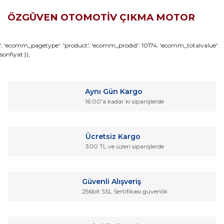
ÖZGÜVEN OTOMOTİV ÇIKMA MOTOR
Bu ürünün fiyat bilgisi, resim, ürün açıklamalarında ve diğer
', 'ecomm_pagetype': 'product', 'ecomm_prodid': 10174, 'ecomm_totalvalue':
sonfiyat });
konularda yetersiz gördüğünüz noktaları öneri formunu
Bu ürüne ilk yorumu siz yapın!
kullanarak tarafımıza iletebilirsiniz.
Görüş ve önerileriniz için teşekkür ederiz.
Yorum Yaz
Aynı Gün Kargo
Ürün resmi kalitesiz, bozuk veya görüntülenemiyor.
16:00'a kadar ki siparişlerde
Ürün açıklamasında eksik bilgiler bulunuyor.
Ürün bilgilerinde hatalar bulunuyor.
Ücretsiz Kargo
Ürün fiyatı diğer sitelerden daha pahalı.
300 TL ve üzeri siparişlerde
Bu ürüne benzer farklı alternatifler olmalı.
Güvenli Alışveriş
256bit SSL Sertifikası güvenlik
Gönder