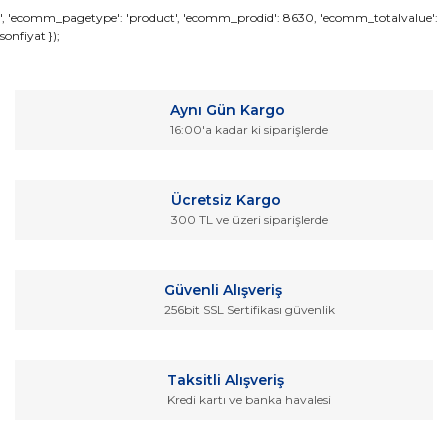
Bu ürünün fiyat bilgisi, resim, ürün açıklamalarında ve diğer
', 'ecomm_pagetype': 'product', 'ecomm_prodid': 8630, 'ecomm_totalvalue':
sonfiyat });
konularda yetersiz gördüğünüz noktaları öneri formunu
Bu ürüne ilk yorumu siz yapın!
kullanarak tarafımıza iletebilirsiniz.
Görüş ve önerileriniz için teşekkür ederiz.
Yorum Yaz
Aynı Gün Kargo
Ürün resmi kalitesiz, bozuk veya görüntülenemiyor.
16:00'a kadar ki siparişlerde
Ürün açıklamasında eksik bilgiler bulunuyor.
Ürün bilgilerinde hatalar bulunuyor.
Ücretsiz Kargo
Ürün fiyatı diğer sitelerden daha pahalı.
300 TL ve üzeri siparişlerde
Bu ürüne benzer farklı alternatifler olmalı.
Güvenli Alışveriş
256bit SSL Sertifikası güvenlik
Gönder
Taksitli Alışveriş
Kredi kartı ve banka havalesi