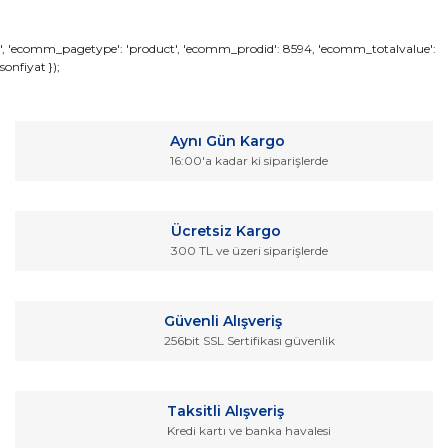
Bu ürünün fiyat bilgisi, resim, ürün açıklamalarında ve diğer
', 'ecomm_pagetype': 'product', 'ecomm_prodid': 8594, 'ecomm_totalvalue':
sonfiyat });
konularda yetersiz gördüğünüz noktaları öneri formunu
Bu ürüne ilk yorumu siz yapın!
kullanarak tarafımıza iletebilirsiniz.
Görüş ve önerileriniz için teşekkür ederiz.
Yorum Yaz
Aynı Gün Kargo
Ürün resmi kalitesiz, bozuk veya görüntülenemiyor.
16:00'a kadar ki siparişlerde
Ürün açıklamasında eksik bilgiler bulunuyor.
Ürün bilgilerinde hatalar bulunuyor.
Ücretsiz Kargo
Ürün fiyatı diğer sitelerden daha pahalı.
300 TL ve üzeri siparişlerde
Bu ürüne benzer farklı alternatifler olmalı.
Güvenli Alışveriş
256bit SSL Sertifikası güvenlik
Gönder
Taksitli Alışveriş
Kredi kartı ve banka havalesi