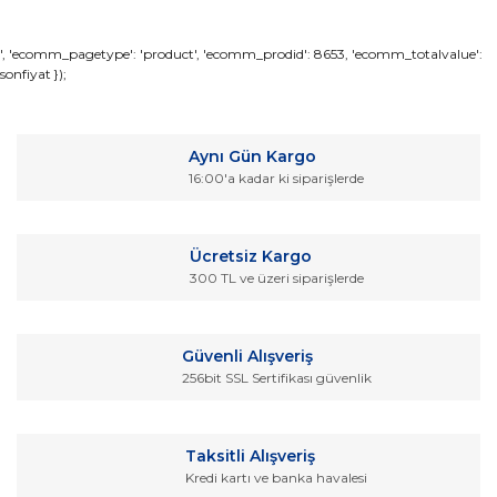
Bu ürünün fiyat bilgisi, resim, ürün açıklamalarında ve diğer
', 'ecomm_pagetype': 'product', 'ecomm_prodid': 8653, 'ecomm_totalvalue':
sonfiyat });
konularda yetersiz gördüğünüz noktaları öneri formunu
Bu ürüne ilk yorumu siz yapın!
kullanarak tarafımıza iletebilirsiniz.
Görüş ve önerileriniz için teşekkür ederiz.
Yorum Yaz
Aynı Gün Kargo
Ürün resmi kalitesiz, bozuk veya görüntülenemiyor.
16:00'a kadar ki siparişlerde
Ürün açıklamasında eksik bilgiler bulunuyor.
Ürün bilgilerinde hatalar bulunuyor.
Ücretsiz Kargo
Ürün fiyatı diğer sitelerden daha pahalı.
300 TL ve üzeri siparişlerde
Bu ürüne benzer farklı alternatifler olmalı.
Güvenli Alışveriş
256bit SSL Sertifikası güvenlik
Gönder
Taksitli Alışveriş
Kredi kartı ve banka havalesi