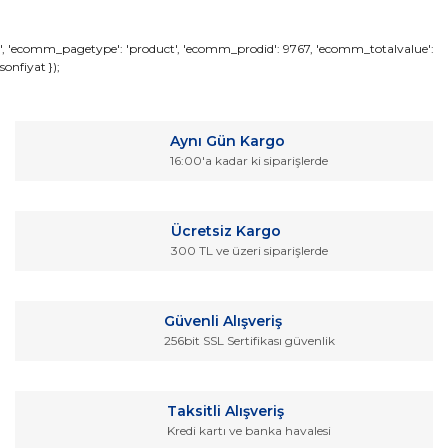
Bu ürünün fiyat bilgisi, resim, ürün açıklamalarında ve diğer
', 'ecomm_pagetype': 'product', 'ecomm_prodid': 9767, 'ecomm_totalvalue':
sonfiyat });
konularda yetersiz gördüğünüz noktaları öneri formunu
Bu ürüne ilk yorumu siz yapın!
kullanarak tarafımıza iletebilirsiniz.
Görüş ve önerileriniz için teşekkür ederiz.
Yorum Yaz
Aynı Gün Kargo
Ürün resmi kalitesiz, bozuk veya görüntülenemiyor.
16:00'a kadar ki siparişlerde
Ürün açıklamasında eksik bilgiler bulunuyor.
Ürün bilgilerinde hatalar bulunuyor.
Ücretsiz Kargo
Ürün fiyatı diğer sitelerden daha pahalı.
300 TL ve üzeri siparişlerde
Bu ürüne benzer farklı alternatifler olmalı.
Güvenli Alışveriş
256bit SSL Sertifikası güvenlik
Gönder
Taksitli Alışveriş
Kredi kartı ve banka havalesi