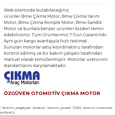
Web sitemizde bulabileceğiniz
ürünler Bmw Çıkma Motor, Bmw Çıkma Yarım
Motor, Bmw Çıkma Komple Motor, Bmw Sandık
Motor ve bunlara benzer ürünleri bizden temin
edebilirsiniz. Tüm Ürünlerimiz 7 Gün Garantilidir.
Aynı gün kargo avantajıyla hızlı teslimat.
Sunulan motorlar satış koordinatörü tarafından
kontrol edilmiş ve bir bakım çalışanı tarafından
manuel olarak temizlenmiştir. Motorlar üreticinin
standartlarını karşılamaktadır.
ÖZGÜVEN OTOMOTİV ÇIKMA MOTOR
Bu ürünün fiyat bilgisi, resim, ürün açıklamalarında ve diğer
', 'ecomm_pagetype': 'product', 'ecomm_prodid': 10354, 'ecomm_totalvalue':
sonfiyat });
konularda yetersiz gördüğünüz noktaları öneri formunu