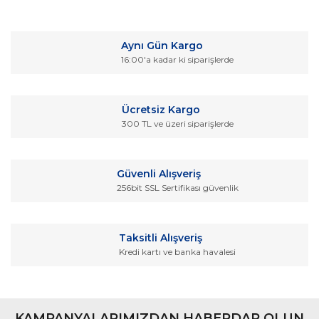
Bu ürüne ilk yorumu siz yapın!
kullanarak tarafımıza iletebilirsiniz.
Görüş ve önerileriniz için teşekkür ederiz.
Yorum Yaz
Aynı Gün Kargo
Ürün resmi kalitesiz, bozuk veya görüntülenemiyor.
16:00'a kadar ki siparişlerde
Ürün açıklamasında eksik bilgiler bulunuyor.
Ürün bilgilerinde hatalar bulunuyor.
Ücretsiz Kargo
Ürün fiyatı diğer sitelerden daha pahalı.
300 TL ve üzeri siparişlerde
Bu ürüne benzer farklı alternatifler olmalı.
Güvenli Alışveriş
256bit SSL Sertifikası güvenlik
Gönder
Taksitli Alışveriş
Kredi kartı ve banka havalesi
KAMPANYALARIMIZDAN HABERDAR OLUN