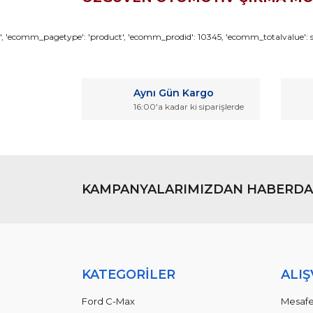
Bu ürünün fiyat bilgisi, resim, ürün açıklamaların
', 'ecomm_pagetype': 'product', 'ecomm_prodid': 10345, 'ecomm_totalvalue': so
Görüş ve önerileriniz için teşekkür ederiz.
Ürün resmi kalitesiz, bozuk veya görüntülenemiyo
Aynı Gün Kargo
Ürün açıklamasında eksik bilgiler bulunuyor.
16:00'a kadar ki siparişlerde
Ürün bilgilerinde hatalar bulunuyor.
Ürün fiyatı diğer sitelerden daha pahalı.
Bu ürüne benzer farklı alternatifler olmalı.
KAMPANYALARIMIZDAN HABERDA
KATEGORİLER
ALIŞ
Ford C-Max
Mesafe