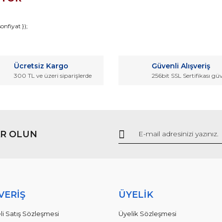
da ve diğer konularda yetersiz gördüğünüz noktaları öneri formunu kullana
nfiyat });
Bu ürüne ilk yorumu siz yapın!
r.
Ücretsiz Kargo
Güvenli Alışveriş
Yorum Yaz
300 TL ve üzeri siparişlerde
256bit SSL Sertifikası gü
R OLUN
Gönder
VERİŞ
ÜYELİK
li Satış Sözleşmesi
Üyelik Sözleşmesi