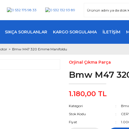
SIKÇA SORULANLAR
KARGO SORGULAMA
İLETİŞİM
otor
Bmw M47 320 Emme Manifoldu
Orjinal Çıkma Parça
Bmw M47 320
1.180,00 TL
Kategori
Bmw 
Stok Kodu
CER
Fiyat
1.00