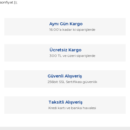
sonfiyat });
konularda yetersiz gördüğünüz noktaları öneri formunu
Bu ürüne ilk yorumu siz yapın!
kullanarak tarafımıza iletebilirsiniz.
Görüş ve önerileriniz için teşekkür ederiz.
Yorum Yaz
Aynı Gün Kargo
Ürün resmi kalitesiz, bozuk veya görüntülenemiyor.
16:00'a kadar ki siparişlerde
Ürün açıklamasında eksik bilgiler bulunuyor.
Ürün bilgilerinde hatalar bulunuyor.
Ücretsiz Kargo
Ürün fiyatı diğer sitelerden daha pahalı.
300 TL ve üzeri siparişlerde
Bu ürüne benzer farklı alternatifler olmalı.
Güvenli Alışveriş
256bit SSL Sertifikası güvenlik
Gönder
Taksitli Alışveriş
Kredi kartı ve banka havalesi