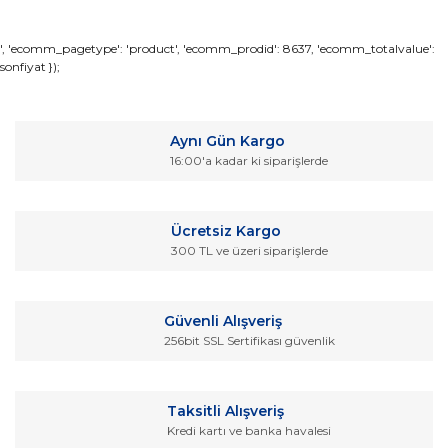
Bu ürünün fiyat bilgisi, resim, ürün açıklamalarında ve diğer
', 'ecomm_pagetype': 'product', 'ecomm_prodid': 8637, 'ecomm_totalvalue':
sonfiyat });
konularda yetersiz gördüğünüz noktaları öneri formunu
Bu ürüne ilk yorumu siz yapın!
kullanarak tarafımıza iletebilirsiniz.
Görüş ve önerileriniz için teşekkür ederiz.
Yorum Yaz
Aynı Gün Kargo
Ürün resmi kalitesiz, bozuk veya görüntülenemiyor.
16:00'a kadar ki siparişlerde
Ürün açıklamasında eksik bilgiler bulunuyor.
Ürün bilgilerinde hatalar bulunuyor.
Ücretsiz Kargo
Ürün fiyatı diğer sitelerden daha pahalı.
300 TL ve üzeri siparişlerde
Bu ürüne benzer farklı alternatifler olmalı.
Güvenli Alışveriş
256bit SSL Sertifikası güvenlik
Gönder
Taksitli Alışveriş
Kredi kartı ve banka havalesi