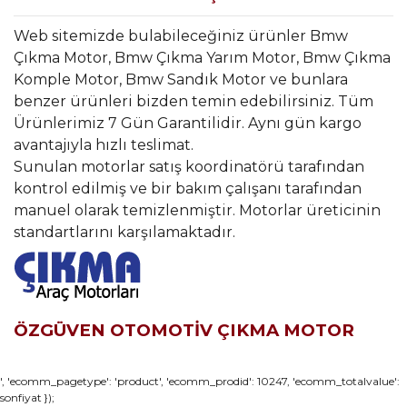
Web sitemizde bulabileceğiniz ürünler Bmw
Çıkma Motor, Bmw Çıkma Yarım Motor, Bmw Çıkma
Komple Motor, Bmw Sandık Motor ve bunlara
benzer ürünleri bizden temin edebilirsiniz. Tüm
Ürünlerimiz 7 Gün Garantilidir. Aynı gün kargo
avantajıyla hızlı teslimat.
Sunulan motorlar satış koordinatörü tarafından
kontrol edilmiş ve bir bakım çalışanı tarafından
manuel olarak temizlenmiştir. Motorlar üreticinin
standartlarını karşılamaktadır.
ÖZGÜVEN OTOMOTİV ÇIKMA MOTOR
Bu ürünün fiyat bilgisi, resim, ürün açıklamalarında ve diğer
', 'ecomm_pagetype': 'product', 'ecomm_prodid': 10247, 'ecomm_totalvalue':
sonfiyat });
konularda yetersiz gördüğünüz noktaları öneri formunu