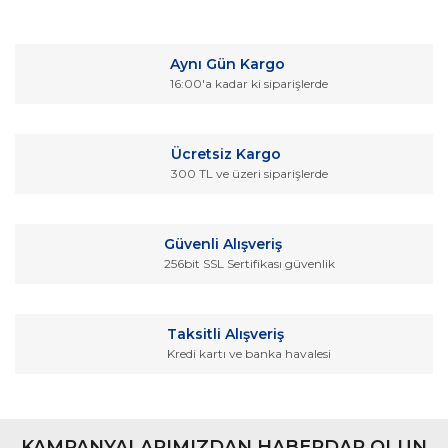
Bu ürüne ilk yorumu siz yapın!
kullanarak tarafımıza iletebilirsiniz.
Görüş ve önerileriniz için teşekkür ederiz.
Yorum Yaz
Aynı Gün Kargo
Ürün resmi kalitesiz, bozuk veya görüntülenemiyor.
16:00'a kadar ki siparişlerde
Ürün açıklamasında eksik bilgiler bulunuyor.
Ürün bilgilerinde hatalar bulunuyor.
Ücretsiz Kargo
Ürün fiyatı diğer sitelerden daha pahalı.
300 TL ve üzeri siparişlerde
Bu ürüne benzer farklı alternatifler olmalı.
Güvenli Alışveriş
256bit SSL Sertifikası güvenlik
Gönder
Taksitli Alışveriş
Kredi kartı ve banka havalesi
KAMPANYALARIMIZDAN HABERDAR OLUN