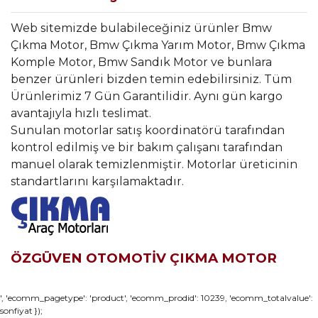
Web sitemizde bulabileceğiniz ürünler Bmw
Çıkma Motor, Bmw Çıkma Yarım Motor, Bmw Çıkma
Komple Motor, Bmw Sandık Motor ve bunlara
benzer ürünleri bizden temin edebilirsiniz. Tüm
Ürünlerimiz 7 Gün Garantilidir. Aynı gün kargo
avantajıyla hızlı teslimat.
Sunulan motorlar satış koordinatörü tarafından
kontrol edilmiş ve bir bakım çalışanı tarafından
manuel olarak temizlenmiştir. Motorlar üreticinin
standartlarını karşılamaktadır.
ÖZGÜVEN OTOMOTİV ÇIKMA MOTOR
Bu ürünün fiyat bilgisi, resim, ürün açıklamalarında ve diğer
', 'ecomm_pagetype': 'product', 'ecomm_prodid': 10239, 'ecomm_totalvalue':
sonfiyat });
konularda yetersiz gördüğünüz noktaları öneri formunu