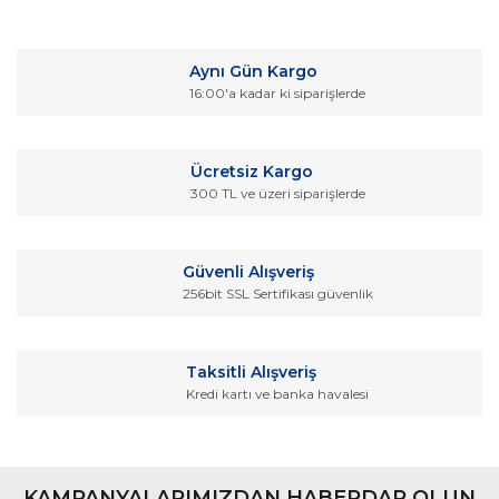
Bu ürüne ilk yorumu siz yapın!
kullanarak tarafımıza iletebilirsiniz.
Görüş ve önerileriniz için teşekkür ederiz.
Yorum Yaz
Aynı Gün Kargo
Ürün resmi kalitesiz, bozuk veya görüntülenemiyor.
16:00'a kadar ki siparişlerde
Ürün açıklamasında eksik bilgiler bulunuyor.
Ürün bilgilerinde hatalar bulunuyor.
Ücretsiz Kargo
Ürün fiyatı diğer sitelerden daha pahalı.
300 TL ve üzeri siparişlerde
Bu ürüne benzer farklı alternatifler olmalı.
Güvenli Alışveriş
256bit SSL Sertifikası güvenlik
Gönder
Taksitli Alışveriş
Kredi kartı ve banka havalesi
KAMPANYALARIMIZDAN HABERDAR OLUN