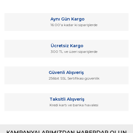
Bu ürüne ilk yorumu siz yapın!
kullanarak tarafımıza iletebilirsiniz.
Görüş ve önerileriniz için teşekkür ederiz.
Yorum Yaz
Aynı Gün Kargo
Ürün resmi kalitesiz, bozuk veya görüntülenemiyor.
16:00'a kadar ki siparişlerde
Ürün açıklamasında eksik bilgiler bulunuyor.
Ürün bilgilerinde hatalar bulunuyor.
Ücretsiz Kargo
Ürün fiyatı diğer sitelerden daha pahalı.
300 TL ve üzeri siparişlerde
Bu ürüne benzer farklı alternatifler olmalı.
Güvenli Alışveriş
256bit SSL Sertifikası güvenlik
Gönder
Taksitli Alışveriş
Kredi kartı ve banka havalesi
KAMPANYALARIMIZDAN HABERDAR OLUN