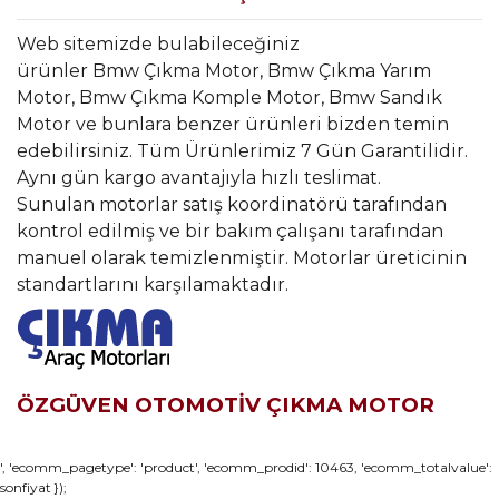
Web sitemizde bulabileceğiniz
ürünler Bmw Çıkma Motor, Bmw Çıkma Yarım
Motor, Bmw Çıkma Komple Motor, Bmw Sandık
Motor ve bunlara benzer ürünleri bizden temin
edebilirsiniz. Tüm Ürünlerimiz 7 Gün Garantilidir.
Aynı gün kargo avantajıyla hızlı teslimat.
Sunulan motorlar satış koordinatörü tarafından
kontrol edilmiş ve bir bakım çalışanı tarafından
manuel olarak temizlenmiştir. Motorlar üreticinin
standartlarını karşılamaktadır.
ÖZGÜVEN OTOMOTİV ÇIKMA MOTOR
Bu ürünün fiyat bilgisi, resim, ürün açıklamalarında ve diğer
', 'ecomm_pagetype': 'product', 'ecomm_prodid': 10463, 'ecomm_totalvalue':
sonfiyat });
konularda yetersiz gördüğünüz noktaları öneri formunu