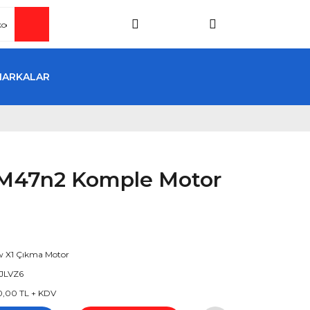
MARKALAR
M47n2 Komple Motor
 X1 Çıkma Motor
JLVZ6
0,00 TL + KDV