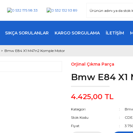
SIKÇA SORULANLAR
KARGO SORGULAMA
İLETİŞİM
Bmw E84 X1 M47n2 Komple Motor
Orjinal Çıkma Parça
Bmw E84 X1 
4.425,00 TL
Kategori
Bmw
Stok Kodu
CDE
Fiyat
3.75