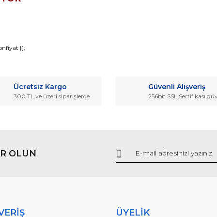
da ve diğer konularda yetersiz gördüğünüz noktaları öneri formunu kullana
fiyat });
Bu ürüne ilk yorumu siz yapın!
r.
Ücretsiz Kargo
Güvenli Alışveriş
Yorum Yaz
300 TL ve üzeri siparişlerde
256bit SSL Sertifikası gü
R OLUN
Gönder
VERİŞ
ÜYELİK