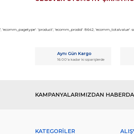
Bu ürünün fiyat bilgisi, resim, ürün açıklamaların
', 'ecomm_pagetype': 'product', 'ecomm_prodid': 8642, 'ecomm_totalvalue': son
Görüş ve önerileriniz için teşekkür ederiz.
Ürün resmi kalitesiz, bozuk veya görüntülenemiyo
Aynı Gün Kargo
Ürün açıklamasında eksik bilgiler bulunuyor.
16:00'a kadar ki siparişlerde
Ürün bilgilerinde hatalar bulunuyor.
Ürün fiyatı diğer sitelerden daha pahalı.
Bu ürüne benzer farklı alternatifler olmalı.
KAMPANYALARIMIZDAN HABERDA
KATEGORİLER
ALIŞ