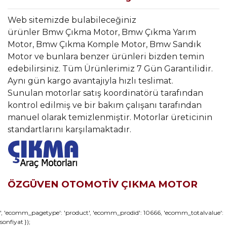
Web sitemizde bulabileceğiniz
ürünler Bmw Çıkma Motor, Bmw Çıkma Yarım
Motor, Bmw Çıkma Komple Motor, Bmw Sandık
Motor ve bunlara benzer ürünleri bizden temin
edebilirsiniz. Tüm Ürünlerimiz 7 Gün Garantilidir.
Aynı gün kargo avantajıyla hızlı teslimat.
Sunulan motorlar satış koordinatörü tarafından
kontrol edilmiş ve bir bakım çalışanı tarafından
manuel olarak temizlenmiştir. Motorlar üreticinin
standartlarını karşılamaktadır.
ÖZGÜVEN OTOMOTİV ÇIKMA MOTOR
Bu ürünün fiyat bilgisi, resim, ürün açıklamalarında ve diğer
', 'ecomm_pagetype': 'product', 'ecomm_prodid': 10666, 'ecomm_totalvalue':
sonfiyat });
konularda yetersiz gördüğünüz noktaları öneri formunu