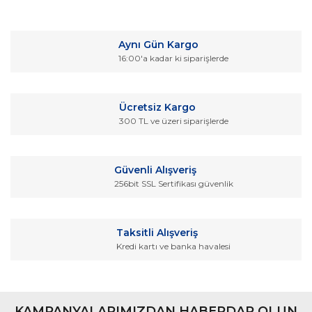
Bu ürüne ilk yorumu siz yapın!
kullanarak tarafımıza iletebilirsiniz.
Görüş ve önerileriniz için teşekkür ederiz.
Yorum Yaz
Aynı Gün Kargo
Ürün resmi kalitesiz, bozuk veya görüntülenemiyor.
16:00'a kadar ki siparişlerde
Ürün açıklamasında eksik bilgiler bulunuyor.
Ürün bilgilerinde hatalar bulunuyor.
Ücretsiz Kargo
Ürün fiyatı diğer sitelerden daha pahalı.
300 TL ve üzeri siparişlerde
Bu ürüne benzer farklı alternatifler olmalı.
Güvenli Alışveriş
256bit SSL Sertifikası güvenlik
Gönder
Taksitli Alışveriş
Kredi kartı ve banka havalesi
KAMPANYALARIMIZDAN HABERDAR OLUN