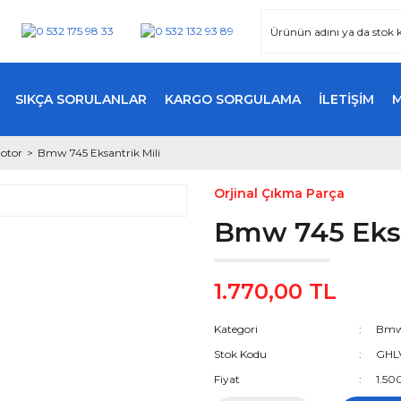
SIKÇA SORULANLAR
KARGO SORGULAMA
İLETİŞİM
otor
Bmw 745 Eksantrik Mili
Orjinal Çıkma Parça
Bmw 745 Eksa
1.770,00 TL
Kategori
Bmw 
Stok Kodu
GHL
Fiyat
1.50