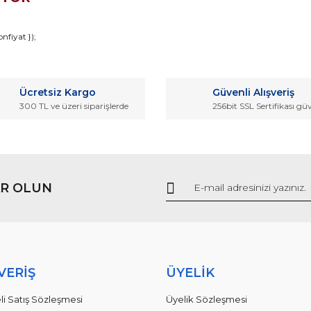
da ve diğer konularda yetersiz gördüğünüz noktaları öneri formunu kullana
nfiyat });
Bu ürüne ilk yorumu siz yapın!
r.
Ücretsiz Kargo
Güvenli Alışveriş
Yorum Yaz
300 TL ve üzeri siparişlerde
256bit SSL Sertifikası gü
R OLUN
Gönder
VERİŞ
ÜYELİK
li Satış Sözleşmesi
Üyelik Sözleşmesi