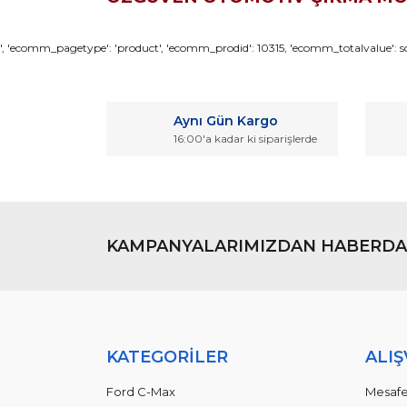
Bu ürünün fiyat bilgisi, resim, ürün açıklamaların
', 'ecomm_pagetype': 'product', 'ecomm_prodid': 10315, 'ecomm_totalvalue': so
Görüş ve önerileriniz için teşekkür ederiz.
Ürün resmi kalitesiz, bozuk veya görüntülenemiyo
Aynı Gün Kargo
Ürün açıklamasında eksik bilgiler bulunuyor.
16:00'a kadar ki siparişlerde
Ürün bilgilerinde hatalar bulunuyor.
Ürün fiyatı diğer sitelerden daha pahalı.
Bu ürüne benzer farklı alternatifler olmalı.
KAMPANYALARIMIZDAN HABERDA
KATEGORİLER
ALIŞ
Ford C-Max
Mesafe