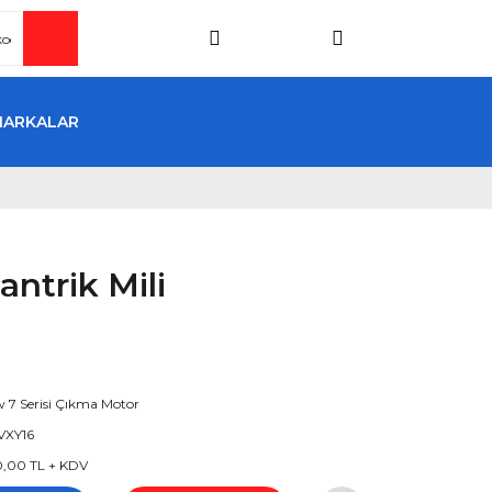
MARKALAR
ntrik Mili
7 Serisi Çıkma Motor
VXY16
0,00 TL + KDV