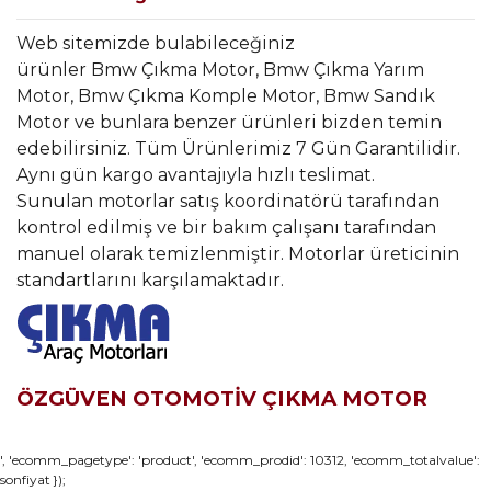
Web sitemizde bulabileceğiniz
ürünler Bmw Çıkma Motor, Bmw Çıkma Yarım
Motor, Bmw Çıkma Komple Motor, Bmw Sandık
Motor ve bunlara benzer ürünleri bizden temin
edebilirsiniz. Tüm Ürünlerimiz 7 Gün Garantilidir.
Aynı gün kargo avantajıyla hızlı teslimat.
Sunulan motorlar satış koordinatörü tarafından
kontrol edilmiş ve bir bakım çalışanı tarafından
manuel olarak temizlenmiştir. Motorlar üreticinin
standartlarını karşılamaktadır.
ÖZGÜVEN OTOMOTİV ÇIKMA MOTOR
Bu ürünün fiyat bilgisi, resim, ürün açıklamalarında ve diğer
', 'ecomm_pagetype': 'product', 'ecomm_prodid': 10312, 'ecomm_totalvalue':
sonfiyat });
konularda yetersiz gördüğünüz noktaları öneri formunu