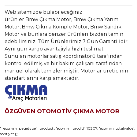
Web sitemizde bulabileceğiniz
ürünler Bmw Çıkma Motor, Bmw Çıkma Yarım
Motor, Bmw Çıkma Komple Motor, Bmw Sandık
Motor ve bunlara benzer ürünleri bizden temin
edebilirsiniz. Tüm Ürünlerimiz 7 Gün Garantilidir.
Aynı gün kargo avantajıyla hızlı teslimat.
Sunulan motorlar satış koordinatörü tarafından
kontrol edilmiş ve bir bakım çalışanı tarafından
manuel olarak temizlenmiştir. Motorlar üreticinin
standartlarını karşılamaktadır.
ÖZGÜVEN OTOMOTİV ÇIKMA MOTOR
Bu ürünün fiyat bilgisi, resim, ürün açıklamalarında ve diğer
', 'ecomm_pagetype': 'product', 'ecomm_prodid': 10307, 'ecomm_totalvalue':
sonfiyat });
konularda yetersiz gördüğünüz noktaları öneri formunu