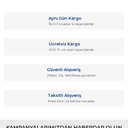
Bu ürüne ilk yorumu siz yapın!
kullanarak tarafımıza iletebilirsiniz.
Görüş ve önerileriniz için teşekkür ederiz.
Yorum Yaz
Aynı Gün Kargo
Ürün resmi kalitesiz, bozuk veya görüntülenemiyor.
16:00'a kadar ki siparişlerde
Ürün açıklamasında eksik bilgiler bulunuyor.
Ürün bilgilerinde hatalar bulunuyor.
Ücretsiz Kargo
Ürün fiyatı diğer sitelerden daha pahalı.
300 TL ve üzeri siparişlerde
Bu ürüne benzer farklı alternatifler olmalı.
Güvenli Alışveriş
256bit SSL Sertifikası güvenlik
Gönder
Taksitli Alışveriş
Kredi kartı ve banka havalesi
KAMPANYALARIMIZDAN HABERDAR OLUN