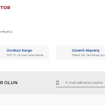
OTOR
da ve diğer konularda yetersiz gördüğünüz noktaları öneri formunu kullana
nfiyat });
Bu ürüne ilk yorumu siz yapın!
r.
Ücretsiz Kargo
Güvenli Alışveriş
Yorum Yaz
300 TL ve üzeri siparişlerde
256bit SSL Sertifikası gü
R OLUN
Gönder