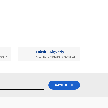
rak tarafımıza iletebilirsiniz.
Taksitli Alışveriş
venlik
Kredi kartı ve banka havalesi
KAYDOL