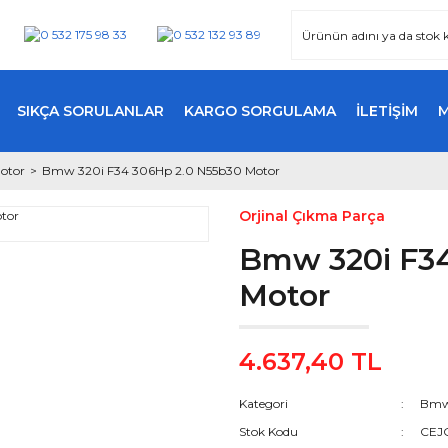
SIKÇA SORULANLAR
KARGO SORGULAMA
İLETİŞİM
otor
Bmw 320i F34 306Hp 2.0 N55b30 Motor
Orjinal Çıkma Parça
Bmw 320i F34
Motor
4.637,40 TL
Kategori
Bmw 
Stok Kodu
CEJ