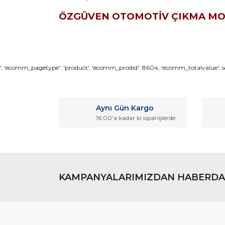
ÖZGÜVEN OTOMOTİV ÇIKMA M
Bu ürünün fiyat bilgisi, resim, ürün açıklamaların
', 'ecomm_pagetype': 'product', 'ecomm_prodid': 8604, 'ecomm_totalvalue': so
Görüş ve önerileriniz için teşekkür ederiz.
Ürün resmi kalitesiz, bozuk veya görüntülenemiyo
Aynı Gün Kargo
Ürün açıklamasında eksik bilgiler bulunuyor.
16:00'a kadar ki siparişlerde
Ürün bilgilerinde hatalar bulunuyor.
Ürün fiyatı diğer sitelerden daha pahalı.
Bu ürüne benzer farklı alternatifler olmalı.
KAMPANYALARIMIZDAN HABERDA