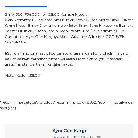
Bmw 320i F34 306Hp N55b30 Komple Motor.
Web Sitemizde Bulabileceğiniz Ürünler Bmw Çıkma Motor,Bmw Çıkma
Yarım Motor,Bmw Çıkma Komple Motor,Bmw Sandık Motor ve Bunlara
Benzer Ürünleri Bizden Temin Edebilirsiniz.Tüm Ürünlerimiz 7 Gün
Garantilidir.Aynı Gün Kargoya Verilir Güvenilir Adresiniz ÖZGÜVEN
OTOMOTİV.
1)Sunulan motorlar satış koordinatörü tarafından kontrol edilmiş ve bir
bakım çalışanı tarafından manuel olarak temizlenmiştir. Motorlar
üreticinin standartlarını karşılamaktadır.
Motor Kodu:N55b30
Bu ürünün fiyat bilgisi, resim, ürün açıklamalarında ve diğer
', 'ecomm_pagetype': 'product', 'ecomm_prodid': 8582, 'ecomm_totalvalue':
sonfiyat });
konularda yetersiz gördüğünüz noktaları öneri formunu
Bu ürüne ilk yorumu siz yapın!
kullanarak tarafımıza iletebilirsiniz.
Görüş ve önerileriniz için teşekkür ederiz.
Yorum Yaz
Aynı Gün Kargo
Ürün resmi kalitesiz, bozuk veya görüntülenemiyor.
16:00'a kadar ki siparişlerde