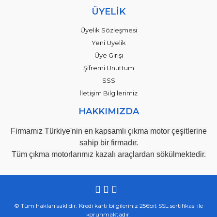
ÜYELİK
Üyelik Sözleşmesi
Yeni Üyelik
Üye Girişi
Şifremi Unuttum
SSS
İletişim Bilgilerimiz
HAKKIMIZDA
Firmamız Türkiye'nin en kapsamlı çıkma motor çeşitlerine
sahip bir firmadır.
Tüm çıkma motorlarımız kazalı araçlardan sökülmektedir.
© Tüm hakları saklıdır. Kredi kartı bilgileriniz 256bit SSL sertifikası ile
korunmaktadır.