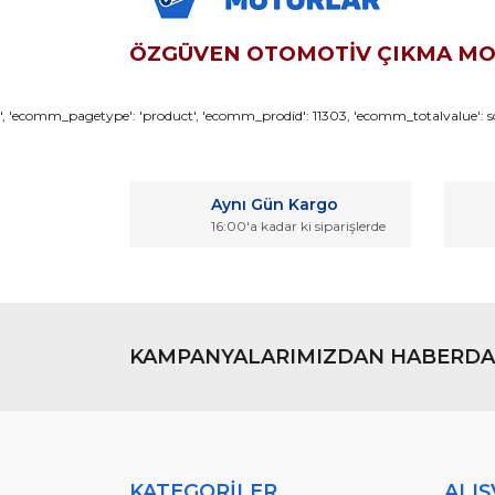
ÖZGÜVEN OTOMOTİV ÇIKMA M
Bu ürünün fiyat bilgisi, resim, ürün açıklamaların
', 'ecomm_pagetype': 'product', 'ecomm_prodid': 11303, 'ecomm_totalvalue': so
Görüş ve önerileriniz için teşekkür ederiz.
Ürün resmi kalitesiz, bozuk veya görüntülenemiyo
Aynı Gün Kargo
Ürün açıklamasında eksik bilgiler bulunuyor.
16:00'a kadar ki siparişlerde
Ürün bilgilerinde hatalar bulunuyor.
Ürün fiyatı diğer sitelerden daha pahalı.
Bu ürüne benzer farklı alternatifler olmalı.
KAMPANYALARIMIZDAN HABERDA
KATEGORİLER
ALIŞ