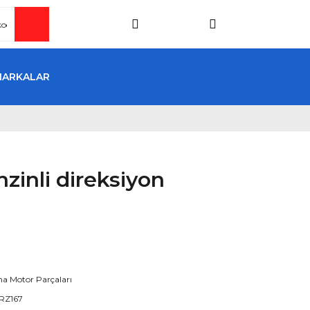
MARKALAR
inli direksiyon
a Motor Parçaları
RZ167