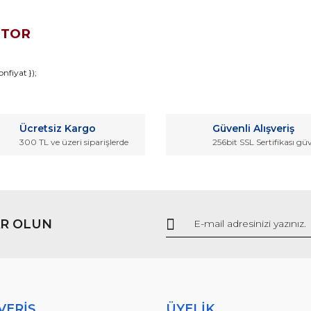
OTOR
da ve diğer konularda yetersiz gördüğünüz noktaları öneri formunu kullana
nfiyat });
Bu ürüne ilk yorumu siz yapın!
r.
Ücretsiz Kargo
Güvenli Alışveriş
Yorum Yaz
300 TL ve üzeri siparişlerde
256bit SSL Sertifikası gü
R OLUN
Gönder
VERİŞ
ÜYELİK