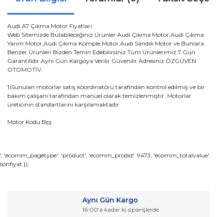
Audi A7 Çıkma Motor Fiyatları
Web Sitemizde Bulabileceğiniz Ürünler Audi Çıkma Motor,Audi Çıkma
Yarım Motor,Audi Çıkma Komple Motor,Audi Sandık Motor ve Bunlara
Benzer Ürünleri Bizden Temin Edebilirsiniz.Tüm Ürünlerimiz 7 Gün
Garantilidir.Aynı Gün Kargoya Verilir Güvenilir Adresiniz ÖZGÜVEN
OTOMOTİV.
1)Sunulan motorlar satış koordinatörü tarafından kontrol edilmiş ve bir
bakım çalışanı tarafından manuel olarak temizlenmiştir. Motorlar
üreticinin standartlarını karşılamaktadır.
Motor Kodu:Bpj
Bu ürünün fiyat bilgisi, resim, ürün açıklamalarında ve diğer
', 'ecomm_pagetype': 'product', 'ecomm_prodid': 9473, 'ecomm_totalvalue':
sonfiyat });
konularda yetersiz gördüğünüz noktaları öneri formunu
Bu ürüne ilk yorumu siz yapın!
kullanarak tarafımıza iletebilirsiniz.
Görüş ve önerileriniz için teşekkür ederiz.
Yorum Yaz
Aynı Gün Kargo
Ürün resmi kalitesiz, bozuk veya görüntülenemiyor.
16:00'a kadar ki siparişlerde