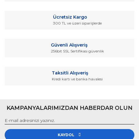
Ürün açıklamasında eksik bilgiler bulunuyor.
Ürün bilgilerinde hatalar bulunuyor.
Ücretsiz Kargo
Ürün fiyatı diğer sitelerden daha pahalı.
300 TL ve üzeri siparişlerde
Bu ürüne benzer farklı alternatifler olmalı.
Güvenli Alışveriş
256bit SSL Sertifikası güvenlik
Gönder
Taksitli Alışveriş
Kredi kartı ve banka havalesi
KAMPANYALARIMIZDAN HABERDAR OLUN
KAYDOL