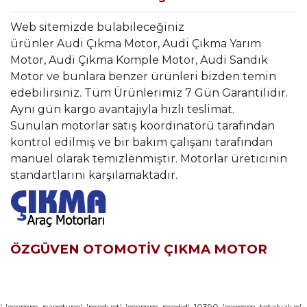
Web sitemizde bulabileceğiniz
ürünler Audi Çıkma Motor, Audi Çıkma Yarım
Motor, Audi Çıkma Komple Motor, Audi Sandık
Motor ve bunlara benzer ürünleri bizden temin
edebilirsiniz. Tüm Ürünlerimiz 7 Gün Garantilidir.
Aynı gün kargo avantajıyla hızlı teslimat.
Sunulan motorlar satış koordinatörü tarafından
kontrol edilmiş ve bir bakım çalışanı tarafından
manuel olarak temizlenmiştir. Motorlar üreticinin
standartlarını karşılamaktadır.
ÖZGÜVEN OTOMOTİV ÇIKMA MOTOR
Bu ürünün fiyat bilgisi, resim, ürün açıklamalarında ve diğer
', 'ecomm_pagetype': 'product', 'ecomm_prodid': 10390, 'ecomm_totalvalue':