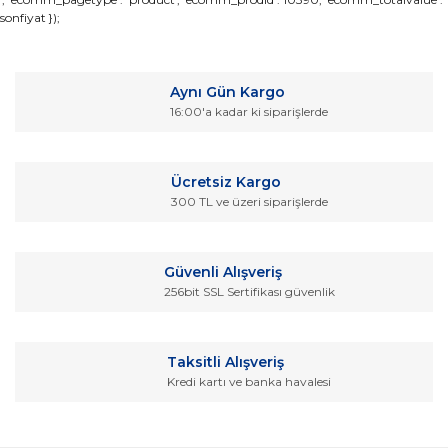
sonfiyat });
konularda yetersiz gördüğünüz noktaları öneri formunu
Bu ürüne ilk yorumu siz yapın!
kullanarak tarafımıza iletebilirsiniz.
Görüş ve önerileriniz için teşekkür ederiz.
Yorum Yaz
Aynı Gün Kargo
Ürün resmi kalitesiz, bozuk veya görüntülenemiyor.
16:00'a kadar ki siparişlerde
Ürün açıklamasında eksik bilgiler bulunuyor.
Ürün bilgilerinde hatalar bulunuyor.
Ücretsiz Kargo
Ürün fiyatı diğer sitelerden daha pahalı.
300 TL ve üzeri siparişlerde
Bu ürüne benzer farklı alternatifler olmalı.
Güvenli Alışveriş
256bit SSL Sertifikası güvenlik
Gönder
Taksitli Alışveriş
Kredi kartı ve banka havalesi