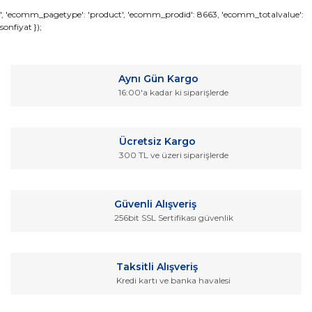
Bu ürünün fiyat bilgisi, resim, ürün açıklamalarında ve diğer
', 'ecomm_pagetype': 'product', 'ecomm_prodid': 8663, 'ecomm_totalvalue':
sonfiyat });
konularda yetersiz gördüğünüz noktaları öneri formunu
Bu ürüne ilk yorumu siz yapın!
kullanarak tarafımıza iletebilirsiniz.
Görüş ve önerileriniz için teşekkür ederiz.
Yorum Yaz
Aynı Gün Kargo
Ürün resmi kalitesiz, bozuk veya görüntülenemiyor.
16:00'a kadar ki siparişlerde
Ürün açıklamasında eksik bilgiler bulunuyor.
Ürün bilgilerinde hatalar bulunuyor.
Ücretsiz Kargo
Ürün fiyatı diğer sitelerden daha pahalı.
300 TL ve üzeri siparişlerde
Bu ürüne benzer farklı alternatifler olmalı.
Güvenli Alışveriş
256bit SSL Sertifikası güvenlik
Gönder
Taksitli Alışveriş
Kredi kartı ve banka havalesi