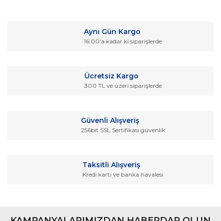
Bu ürüne ilk yorumu siz yapın!
kullanarak tarafımıza iletebilirsiniz.
Görüş ve önerileriniz için teşekkür ederiz.
Yorum Yaz
Aynı Gün Kargo
Ürün resmi kalitesiz, bozuk veya görüntülenemiyor.
16:00'a kadar ki siparişlerde
Ürün açıklamasında eksik bilgiler bulunuyor.
Ürün bilgilerinde hatalar bulunuyor.
Ücretsiz Kargo
Ürün fiyatı diğer sitelerden daha pahalı.
300 TL ve üzeri siparişlerde
Bu ürüne benzer farklı alternatifler olmalı.
Güvenli Alışveriş
256bit SSL Sertifikası güvenlik
Gönder
Taksitli Alışveriş
Kredi kartı ve banka havalesi
KAMPANYALARIMIZDAN HABERDAR OLUN