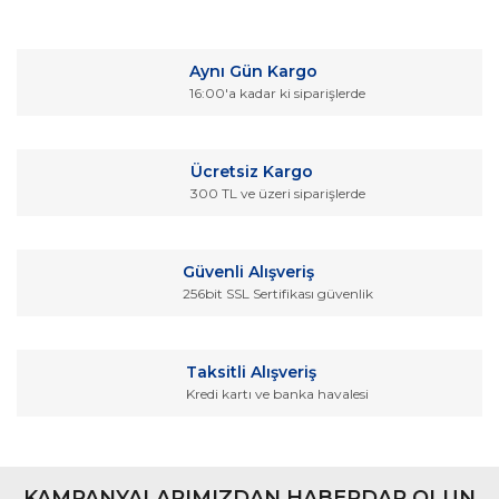
Bu ürüne ilk yorumu siz yapın!
kullanarak tarafımıza iletebilirsiniz.
Görüş ve önerileriniz için teşekkür ederiz.
Yorum Yaz
Aynı Gün Kargo
Ürün resmi kalitesiz, bozuk veya görüntülenemiyor.
16:00'a kadar ki siparişlerde
Ürün açıklamasında eksik bilgiler bulunuyor.
Ürün bilgilerinde hatalar bulunuyor.
Ücretsiz Kargo
Ürün fiyatı diğer sitelerden daha pahalı.
300 TL ve üzeri siparişlerde
Bu ürüne benzer farklı alternatifler olmalı.
Güvenli Alışveriş
256bit SSL Sertifikası güvenlik
Gönder
Taksitli Alışveriş
Kredi kartı ve banka havalesi
KAMPANYALARIMIZDAN HABERDAR OLUN