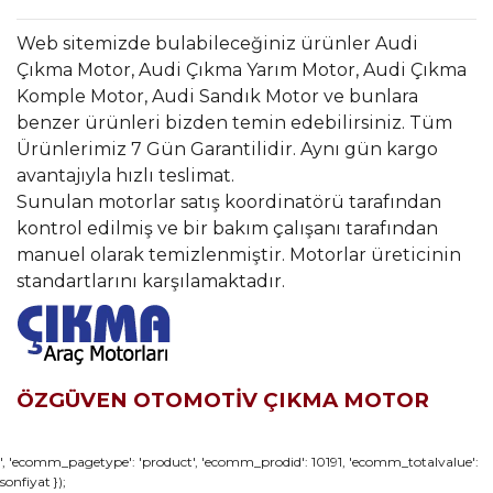
Web sitemizde bulabileceğiniz ürünler Audi
Çıkma Motor, Audi Çıkma Yarım Motor, Audi Çıkma
Komple Motor, Audi Sandık Motor ve bunlara
benzer ürünleri bizden temin edebilirsiniz. Tüm
Ürünlerimiz 7 Gün Garantilidir. Aynı gün kargo
avantajıyla hızlı teslimat.
Sunulan motorlar satış koordinatörü tarafından
kontrol edilmiş ve bir bakım çalışanı tarafından
manuel olarak temizlenmiştir. Motorlar üreticinin
standartlarını karşılamaktadır.
ÖZGÜVEN OTOMOTİV ÇIKMA MOTOR
Bu ürünün fiyat bilgisi, resim, ürün açıklamalarında ve diğer
', 'ecomm_pagetype': 'product', 'ecomm_prodid': 10191, 'ecomm_totalvalue':
sonfiyat });
konularda yetersiz gördüğünüz noktaları öneri formunu