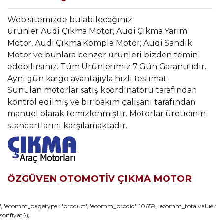
Web sitemizde bulabileceğiniz
ürünler Audi Çıkma Motor, Audi Çıkma Yarım
Motor, Audi Çıkma Komple Motor, Audi Sandık
Motor ve bunlara benzer ürünleri bizden temin
edebilirsiniz. Tüm Ürünlerimiz 7 Gün Garantilidir.
Aynı gün kargo avantajıyla hızlı teslimat.
Sunulan motorlar satış koordinatörü tarafından
kontrol edilmiş ve bir bakım çalışanı tarafından
manuel olarak temizlenmiştir. Motorlar üreticinin
standartlarını karşılamaktadır.
ÖZGÜVEN OTOMOTİV ÇIKMA MOTOR
Bu ürünün fiyat bilgisi, resim, ürün açıklamalarında ve diğer
', 'ecomm_pagetype': 'product', 'ecomm_prodid': 10659, 'ecomm_totalvalue':
sonfiyat });
konularda yetersiz gördüğünüz noktaları öneri formunu