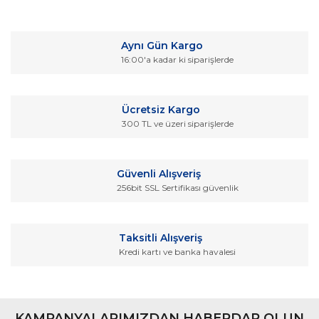
Bu ürüne ilk yorumu siz yapın!
kullanarak tarafımıza iletebilirsiniz.
Görüş ve önerileriniz için teşekkür ederiz.
Yorum Yaz
Aynı Gün Kargo
Ürün resmi kalitesiz, bozuk veya görüntülenemiyor.
16:00'a kadar ki siparişlerde
Ürün açıklamasında eksik bilgiler bulunuyor.
Ürün bilgilerinde hatalar bulunuyor.
Ücretsiz Kargo
Ürün fiyatı diğer sitelerden daha pahalı.
300 TL ve üzeri siparişlerde
Bu ürüne benzer farklı alternatifler olmalı.
Güvenli Alışveriş
256bit SSL Sertifikası güvenlik
Gönder
Taksitli Alışveriş
Kredi kartı ve banka havalesi
KAMPANYALARIMIZDAN HABERDAR OLUN