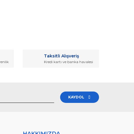
rak tarafımıza iletebilirsiniz.
Taksitli Alışveriş
venlik
Kredi kartı ve banka havalesi
KAYDOL
HAKKIMIZDA