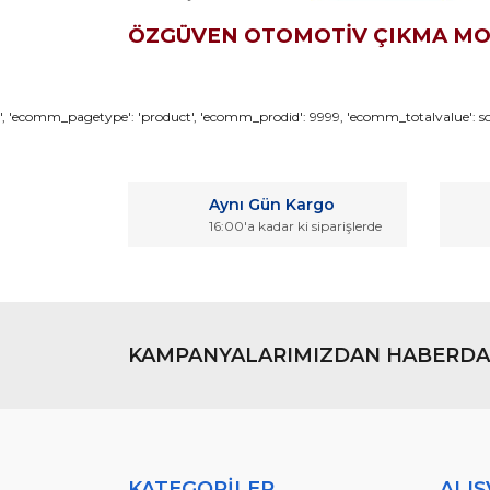
ÖZGÜVEN OTOMOTİV ÇIKMA M
Bu ürünün fiyat bilgisi, resim, ürün açıklamaların
', 'ecomm_pagetype': 'product', 'ecomm_prodid': 9999, 'ecomm_totalvalue': son
Görüş ve önerileriniz için teşekkür ederiz.
Ürün resmi kalitesiz, bozuk veya görüntülenemiyo
Aynı Gün Kargo
Ürün açıklamasında eksik bilgiler bulunuyor.
16:00'a kadar ki siparişlerde
Ürün bilgilerinde hatalar bulunuyor.
Ürün fiyatı diğer sitelerden daha pahalı.
Bu ürüne benzer farklı alternatifler olmalı.
KAMPANYALARIMIZDAN HABERDA
KATEGORİLER
ALIŞ