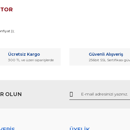
OTOR
da ve diğer konularda yetersiz gördüğünüz noktaları öneri formunu kullana
fiyat });
Bu ürüne ilk yorumu siz yapın!
r.
Ücretsiz Kargo
Güvenli Alışveriş
Yorum Yaz
300 TL ve üzeri siparişlerde
256bit SSL Sertifikası gü
R OLUN
Gönder
VERİŞ
ÜYELİK