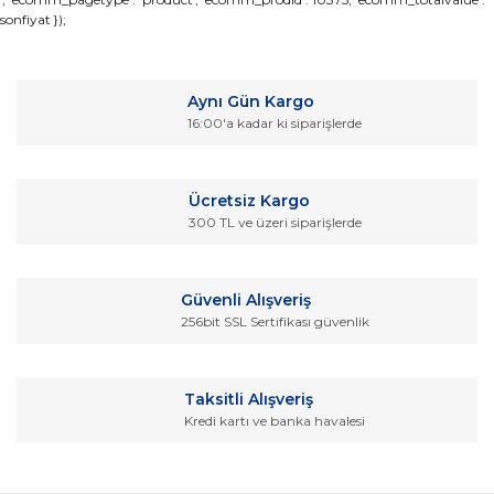
sonfiyat });
konularda yetersiz gördüğünüz noktaları öneri formunu
Bu ürüne ilk yorumu siz yapın!
kullanarak tarafımıza iletebilirsiniz.
Görüş ve önerileriniz için teşekkür ederiz.
Yorum Yaz
Aynı Gün Kargo
Ürün resmi kalitesiz, bozuk veya görüntülenemiyor.
16:00'a kadar ki siparişlerde
Ürün açıklamasında eksik bilgiler bulunuyor.
Ürün bilgilerinde hatalar bulunuyor.
Ücretsiz Kargo
Ürün fiyatı diğer sitelerden daha pahalı.
300 TL ve üzeri siparişlerde
Bu ürüne benzer farklı alternatifler olmalı.
Güvenli Alışveriş
256bit SSL Sertifikası güvenlik
Gönder
Taksitli Alışveriş
Kredi kartı ve banka havalesi