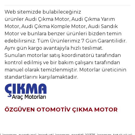
Web sitemizde bulabileceğiniz
ürünler Audi Çıkma Motor, Audi Çıkma Yarım
Motor, Audi Çıkma Komple Motor, Audi Sandık
Motor ve bunlara benzer ürünleri bizden temin
edebilirsiniz. Tüm Ürünlerimiz 7 Gün Garantilidir.
Aynı gün kargo avantajıyla hızlı teslimat.
Sunulan motorlar satış koordinatörü tarafından
kontrol edilmiş ve bir bakım çalışanı tarafından
manuel olarak temizlenmiştir. Motorlar üreticinin
standartlarını karşılamaktadır.
ÖZGÜVEN OTOMOTİV ÇIKMA MOTOR
Bu ürünün fiyat bilgisi, resim, ürün açıklamalarında ve diğer
', 'ecomm_pagetype': 'product', 'ecomm_prodid': 10375, 'ecomm_totalvalue':