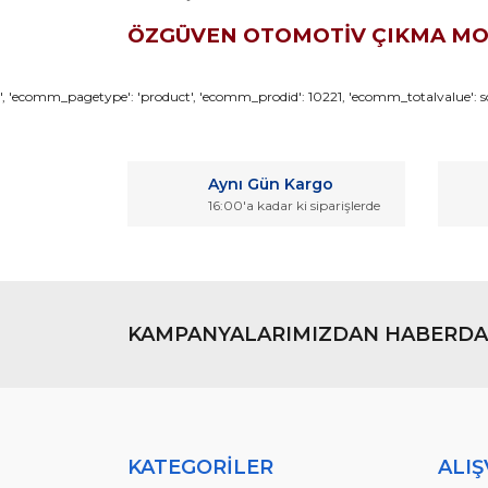
ÖZGÜVEN OTOMOTİV ÇIKMA M
Bu ürünün fiyat bilgisi, resim, ürün açıklamaların
', 'ecomm_pagetype': 'product', 'ecomm_prodid': 10221, 'ecomm_totalvalue': so
Görüş ve önerileriniz için teşekkür ederiz.
Ürün resmi kalitesiz, bozuk veya görüntülenemiyo
Aynı Gün Kargo
Ürün açıklamasında eksik bilgiler bulunuyor.
16:00'a kadar ki siparişlerde
Ürün bilgilerinde hatalar bulunuyor.
Ürün fiyatı diğer sitelerden daha pahalı.
Bu ürüne benzer farklı alternatifler olmalı.
KAMPANYALARIMIZDAN HABERDA
KATEGORİLER
ALIŞ