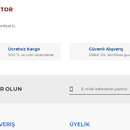
OTOR
da ve diğer konularda yetersiz gördüğünüz noktaları öneri formunu kullana
nfiyat });
Bu ürüne ilk yorumu siz yapın!
r.
Ücretsiz Kargo
Güvenli Alışveriş
Yorum Yaz
300 TL ve üzeri siparişlerde
256bit SSL Sertifikası gü
R OLUN
Gönder
VERİŞ
ÜYELİK