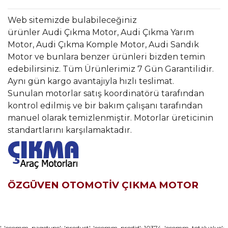
Web sitemizde bulabileceğiniz
ürünler Audi Çıkma Motor, Audi Çıkma Yarım
Motor, Audi Çıkma Komple Motor, Audi Sandık
Motor ve bunlara benzer ürünleri bizden temin
edebilirsiniz. Tüm Ürünlerimiz 7 Gün Garantilidir.
Aynı gün kargo avantajıyla hızlı teslimat.
Sunulan motorlar satış koordinatörü tarafından
kontrol edilmiş ve bir bakım çalışanı tarafından
manuel olarak temizlenmiştir. Motorlar üreticinin
standartlarını karşılamaktadır.
ÖZGÜVEN OTOMOTİV ÇIKMA MOTOR
Bu ürünün fiyat bilgisi, resim, ürün açıklamalarında ve diğer
', 'ecomm_pagetype': 'product', 'ecomm_prodid': 10374, 'ecomm_totalvalue':