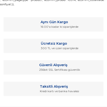
sonfiyat });
konularda yetersiz gördüğünüz noktaları öneri formunu
Bu ürüne ilk yorumu siz yapın!
kullanarak tarafımıza iletebilirsiniz.
Görüş ve önerileriniz için teşekkür ederiz.
Yorum Yaz
Aynı Gün Kargo
Ürün resmi kalitesiz, bozuk veya görüntülenemiyor.
16:00'a kadar ki siparişlerde
Ürün açıklamasında eksik bilgiler bulunuyor.
Ürün bilgilerinde hatalar bulunuyor.
Ücretsiz Kargo
Ürün fiyatı diğer sitelerden daha pahalı.
300 TL ve üzeri siparişlerde
Bu ürüne benzer farklı alternatifler olmalı.
Güvenli Alışveriş
256bit SSL Sertifikası güvenlik
Gönder
Taksitli Alışveriş
Kredi kartı ve banka havalesi